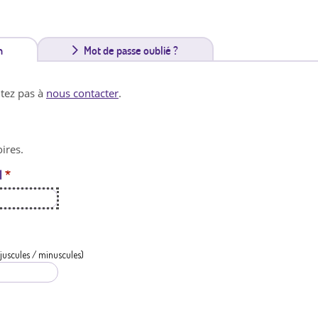
n
(
Mot de passe oublié ?
o
itez pas à
nous contacter
.
n
g
ires.
l
l
*
e
t
a
c
juscules / minuscules)
t
i