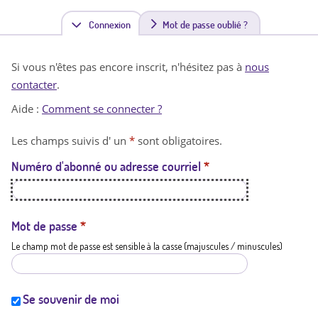
Connexion
(
Mot de passe oublié ?
o
Si vous n'êtes pas encore inscrit, n'hésitez pas à
nous
n
contacter
.
g
Aide :
Comment se connecter ?
l
Les champs suivis d' un
*
sont obligatoires.
e
Numéro d'abonné ou adresse courriel
*
t
a
c
Mot de passe
*
Le champ mot de passe est sensible à la casse (majuscules / minuscules)
t
i
f
Se souvenir de moi