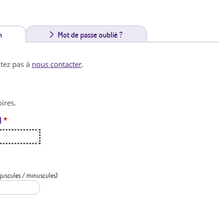
n
(
Mot de passe oublié ?
o
itez pas à
nous contacter
.
n
g
ires.
l
l
*
e
t
a
c
juscules / minuscules)
t
i