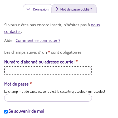
Connexion
(
Mot de passe oublié ?
o
Si vous n'êtes pas encore inscrit, n'hésitez pas à
nous
n
contacter
.
g
Aide :
Comment se connecter ?
l
Les champs suivis d' un
*
sont obligatoires.
e
Numéro d'abonné ou adresse courriel
*
t
a
c
Mot de passe
*
Le champ mot de passe est sensible à la casse (majuscules / minuscules)
t
i
f
Se souvenir de moi