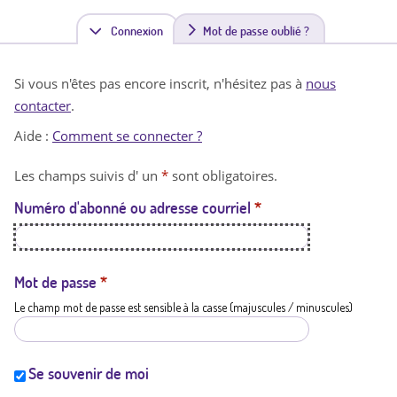
Connexion
(
Mot de passe oublié ?
o
Si vous n'êtes pas encore inscrit, n'hésitez pas à
nous
n
contacter
.
g
Aide :
Comment se connecter ?
l
Les champs suivis d' un
*
sont obligatoires.
e
Numéro d'abonné ou adresse courriel
*
t
a
c
Mot de passe
*
Le champ mot de passe est sensible à la casse (majuscules / minuscules)
t
i
f
Se souvenir de moi