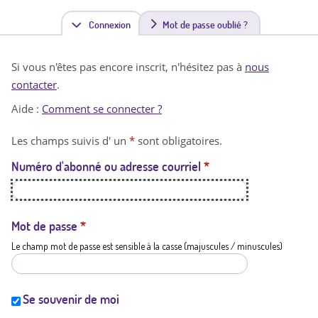
Connexion
(
Mot de passe oublié ?
o
Si vous n'êtes pas encore inscrit, n'hésitez pas à
nous
n
contacter
.
g
Aide :
Comment se connecter ?
l
Les champs suivis d' un
*
sont obligatoires.
e
Numéro d'abonné ou adresse courriel
*
t
a
c
Mot de passe
*
Le champ mot de passe est sensible à la casse (majuscules / minuscules)
t
i
f
Se souvenir de moi