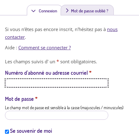
Connexion
(
Mot de passe oublié ?
o
Si vous n'êtes pas encore inscrit, n'hésitez pas à
nous
n
contacter
.
g
Aide :
Comment se connecter ?
l
Les champs suivis d' un
*
sont obligatoires.
e
Numéro d'abonné ou adresse courriel
*
t
a
c
Mot de passe
*
Le champ mot de passe est sensible à la casse (majuscules / minuscules)
t
i
f
Se souvenir de moi