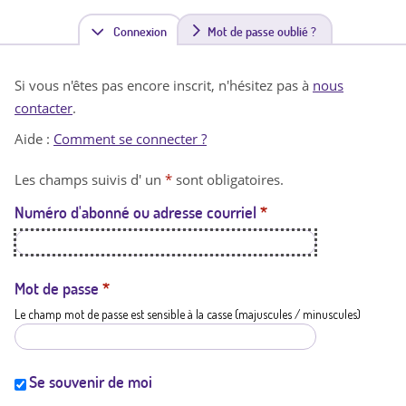
Connexion
(
Mot de passe oublié ?
o
Si vous n'êtes pas encore inscrit, n'hésitez pas à
nous
n
contacter
.
g
Aide :
Comment se connecter ?
l
Les champs suivis d' un
*
sont obligatoires.
e
Numéro d'abonné ou adresse courriel
*
t
a
c
Mot de passe
*
Le champ mot de passe est sensible à la casse (majuscules / minuscules)
t
i
f
Se souvenir de moi