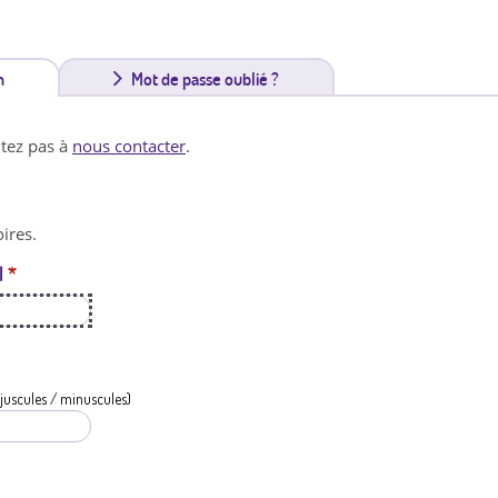
n
(
Mot de passe oublié ?
o
itez pas à
nous contacter
.
n
g
ires.
l
l
*
e
t
a
c
juscules / minuscules)
t
i