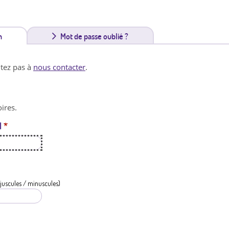
n
(
Mot de passe oublié ?
o
itez pas à
nous contacter
.
n
g
ires.
l
l
*
e
t
a
c
juscules / minuscules)
t
i