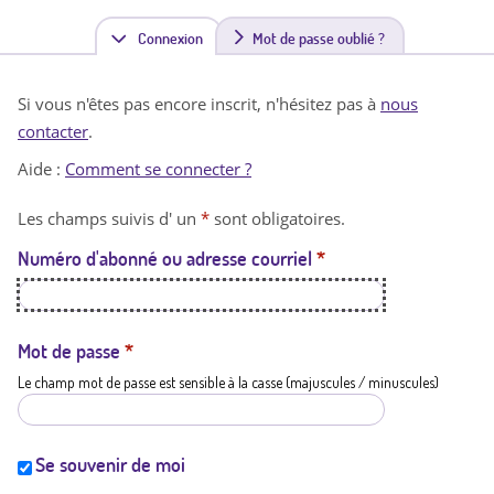
Connexion
(
Mot de passe oublié ?
o
Si vous n'êtes pas encore inscrit, n'hésitez pas à
nous
n
contacter
.
g
Aide :
Comment se connecter ?
l
Les champs suivis d' un
*
sont obligatoires.
e
Numéro d'abonné ou adresse courriel
*
t
a
c
Mot de passe
*
Le champ mot de passe est sensible à la casse (majuscules / minuscules)
t
i
f
Se souvenir de moi