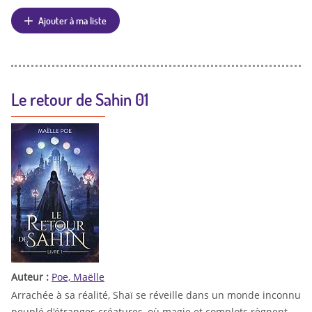
Ajouter à ma liste
Le retour de Sahin 01
Auteur :
Poe, Maëlle
Arrachée à sa réalité, Shaï se réveille dans un monde inconnu
peuplé d'étranges créatures, où magie et complots règnent