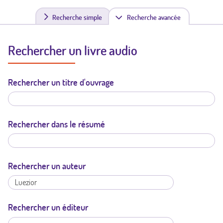
Recherche simple
Recherche avancée
(
o
Rechercher un livre audio
n
g
Rechercher un titre d'ouvrage
l
e
t
Rechercher dans le résumé
a
c
Rechercher un auteur
t
i
Rechercher un éditeur
f